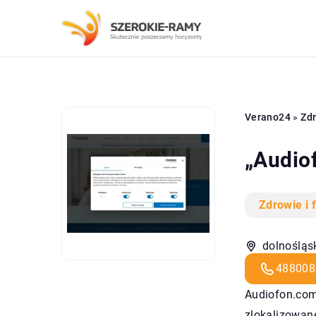
Verano24
»
Zdr
„Audiof
Zdrowie i 
dolnośląsk
488008
Audiofon.com
zlokalizowane