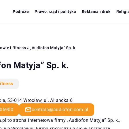
Podróże
Prawo, rząd i polityka
Reklama i druk
Religi
owie i fitness
»
„Audiofon Matyja” Sp. k.
on Matyja” Sp. k.
fitness
ie, 53-014 Wrocław, ul. Aliancka 6
06900
centrala@audiofon.com.pl
.pl
to strona internetowa firmy „Audiofon Matyja” Sp. k.,
j we Wrocławiu. Firma specjalizuje się w sprzedaży