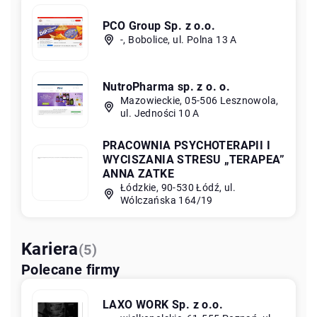
PCO Group Sp. z o.o.
-, Bobolice, ul. Polna 13 A
NutroPharma sp. z o. o.
Mazowieckie, 05-506 Lesznowola,
ul. Jedności 10 A
PRACOWNIA PSYCHOTERAPII I
WYCISZANIA STRESU „TERAPEA”
ANNA ZATKE
Łódzkie, 90-530 Łódź, ul.
Wólczańska 164/19
Kariera
(5)
Polecane firmy
LAXO WORK Sp. z o.o.