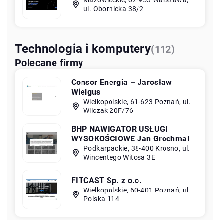
Mazowieckie, 02-953 Warszawa,
ul. Obornicka 38/2
Technologia i komputery
(112)
Polecane firmy
Consor Energia – Jarosław
Wielgus
Wielkopolskie, 61-623 Poznań, ul.
Wilczak 20F/76
BHP NAWIGATOR USŁUGI
WYSOKOŚCIOWE Jan Grochmal
Podkarpackie, 38-400 Krosno, ul.
Wincentego Witosa 3E
FITCAST Sp. z o.o.
Wielkopolskie, 60-401 Poznań, ul.
Polska 114