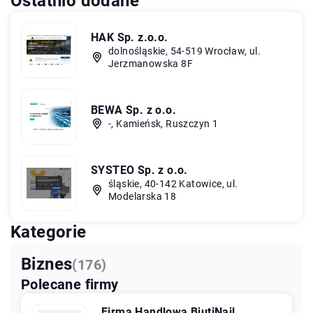
Ostatnio dodane
HAK Sp. z.o.o.
dolnośląskie, 54-519 Wrocław, ul.
Jerzmanowska 8F
BEWA Sp. z o.o.
-, Kamieńsk, Ruszczyn 1
SYSTEO Sp. z o.o.
śląskie, 40-142 Katowice, ul.
Modelarska 18
Kategorie
Biznes
(176)
Polecane firmy
Firma Handlowa BiutiNail