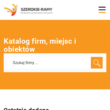
Katalog firm, miejsc i
obiektów