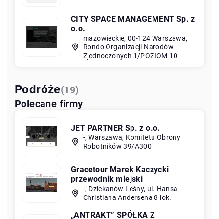
CITY SPACE MANAGEMENT Sp. z
o.o.
mazowieckie, 00-124 Warszawa,
Rondo Organizacji Narodów
Zjednoczonych 1/POZIOM 10
Podróże
(19)
Polecane firmy
JET PARTNER Sp. z o.o.
-, Warszawa, Komitetu Obrony
Robotników 39/A300
Gracetour Marek Kaczycki
przewodnik miejski
-, Dziekanów Leśny, ul. Hansa
Christiana Andersena 8 lok.
„ANTRAKT” SPÓŁKA Z