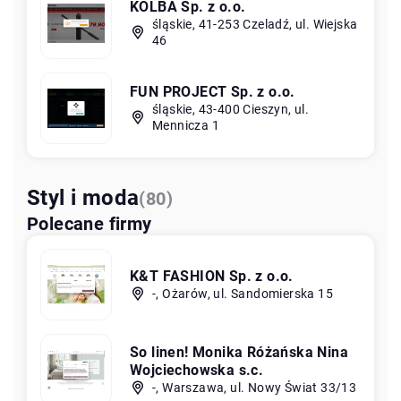
KOLBA Sp. z o.o.
śląskie, 41-253 Czeladź, ul. Wiejska
46
FUN PROJECT Sp. z o.o.
śląskie, 43-400 Cieszyn, ul.
Mennicza 1
Styl i moda
(80)
Polecane firmy
K&T FASHION Sp. z o.o.
-, Ożarów, ul. Sandomierska 15
So linen! Monika Różańska Nina
Wojciechowska s.c.
-, Warszawa, ul. Nowy Świat 33/13