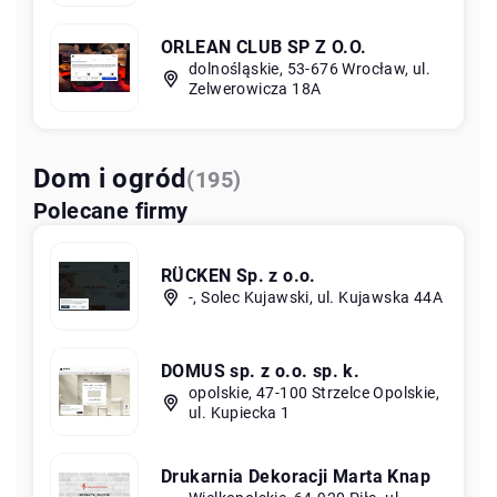
ORLEAN CLUB SP Z O.O.
dolnośląskie, 53-676 Wrocław, ul.
Zelwerowicza 18A
Dom i ogród
(195)
Polecane firmy
RÜCKEN Sp. z o.o.
-, Solec Kujawski, ul. Kujawska 44A
DOMUS sp. z o.o. sp. k.
opolskie, 47-100 Strzelce Opolskie,
ul. Kupiecka 1
Drukarnia Dekoracji Marta Knap