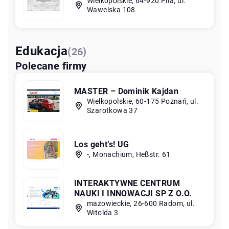
Wielkopolskie, 64-920 Piła, ul.
Wawelska 108
Edukacja
(26)
Polecane firmy
MASTER – Dominik Kajdan
Wielkopolskie, 60-175 Poznań, ul.
Szarotkowa 37
Los geht’s! UG
-, Monachium, Heßstr. 61
INTERAKTYWNE CENTRUM
NAUKI I INNOWACJI SP Z O.O.
mazowieckie, 26-600 Radom, ul.
Witolda 3