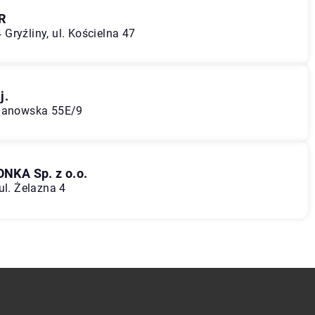
R
Gryźliny, ul. Kościelna 47
j.
omanowska 55E/9
NKA Sp. z o.o.
ul. Żelazna 4