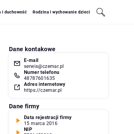
a i duchowość
Rodzina i wychowanie dzieci
Dane kontakowe
E-mail
serwis@czemar.pl
Numer telefonu
48787601635
Adres internetowy
https://czemar.pl
Dane firmy
Data rejestracji firmy
15 marca 2016
NIP