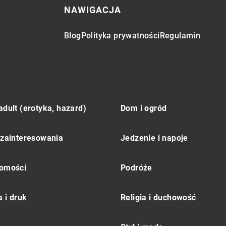
NAWIGACJA
Blog
Polityka prywatności
Regulamin
adult (erotyka, hazard)
Dom i ogród
 zainteresowania
Jedzenie i napoje
omości
Podróże
 i druk
Religia i duchowość