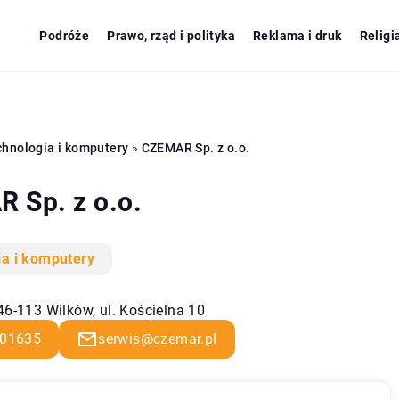
Podróże
Prawo, rząd i polityka
Reklama i druk
Religi
hnologia i komputery
»
CZEMAR Sp. z o.o.
 Sp. z o.o.
ia i komputery
46-113 Wilków, ul. Kościelna 10
01635
serwis@czemar.pl