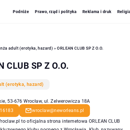
Podróże
Prawo, rząd i polityka
Reklama i druk
Religi
nża adult (erotyka, hazard)
»
ORLEAN CLUB SP Z O.O.
 CLUB SP Z O.O.
lt (erotyka, hazard)
kie, 53-676 Wrocław, ul. Zelwerowicza 18A
16183
wroclaw@neworleans.pl
oclaw.pl to oficjalna strona internetowa ORLEAN CLUB
kskluzywnego klubu nocnego z Wrocławia. Klub, nazywany