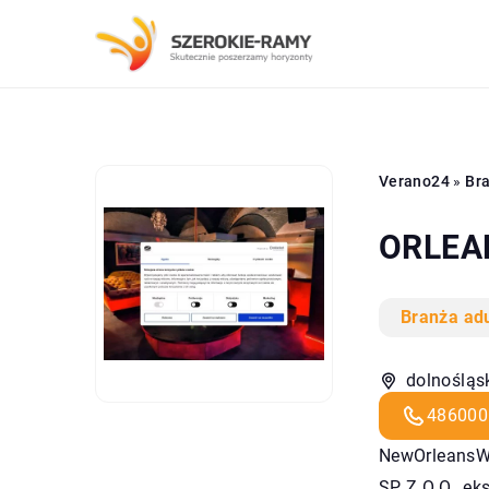
Verano24
»
Bra
ORLEAN
Branża adu
dolnośląs
486000
NewOrleansWr
SP Z O.O., e