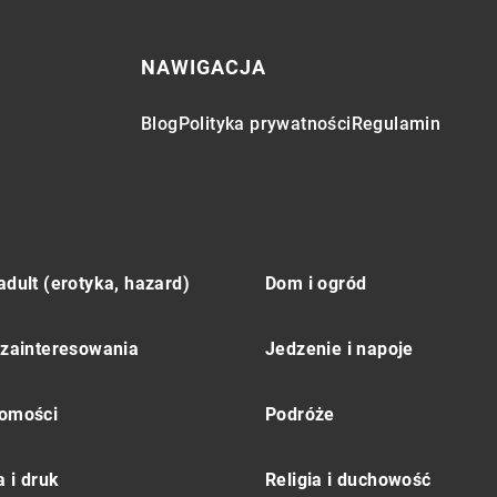
NAWIGACJA
Blog
Polityka prywatności
Regulamin
adult (erotyka, hazard)
Dom i ogród
 zainteresowania
Jedzenie i napoje
omości
Podróże
 i druk
Religia i duchowość