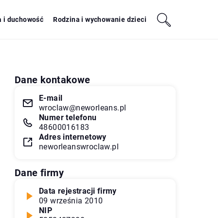
a i duchowość
Rodzina i wychowanie dzieci
Dane kontakowe
E-mail
wroclaw@neworleans.pl
Numer telefonu
48600016183
Adres internetowy
neworleanswroclaw.pl
Dane firmy
Data rejestracji firmy
09 września 2010
NIP