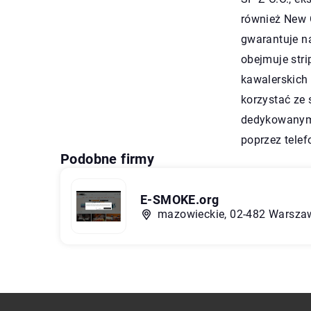
również
New 
gwarantuje na
obejmuje stri
kawalerskich 
korzystać ze 
dedykowanym 
poprzez tele
Podobne firmy
E-SMOKE.org
mazowieckie, 02-482 Warszaw