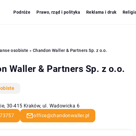
Podróże
Prawo, rząd i polityka
Reklama i druk
Religi
anse osobiste
»
Chandon Waller & Partners Sp. z o.o.
 Waller & Partners Sp. z o.o.
obiste
ie, 30-415 Kraków, ul. Wadowicka 6
73757
office@chandonwaller.pl