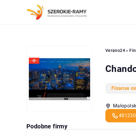
Verano24
»
Fin
Chandon
Finanse os
Małopolsk
481230
Podobne firmy