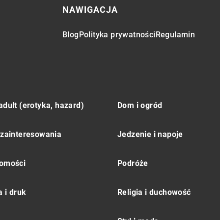
NAWIGACJA
Blog
Polityka prywatności
Regulamin
adult (erotyka, hazard)
Dom i ogród
 zainteresowania
Jedzenie i napoje
omości
Podróże
 i druk
Religia i duchowość