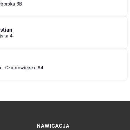
ęborska 3B
stian
jska 4
ul. Czarnowiejska 84
NAWIGACJA