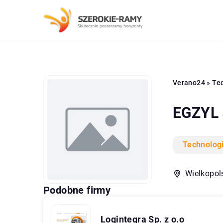
Verano24
»
Tec
EGZYL 
Technolog
Wielkopols
Podobne firmy
Logintegra Sp. z o.o