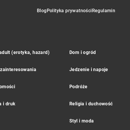
Blog
Polityka prywatności
Regulamin
adult (erotyka, hazard)
Dom i ogród
 zainteresowania
Jedzenie i napoje
omości
Podróże
 i druk
Religia i duchowość
Styl i moda