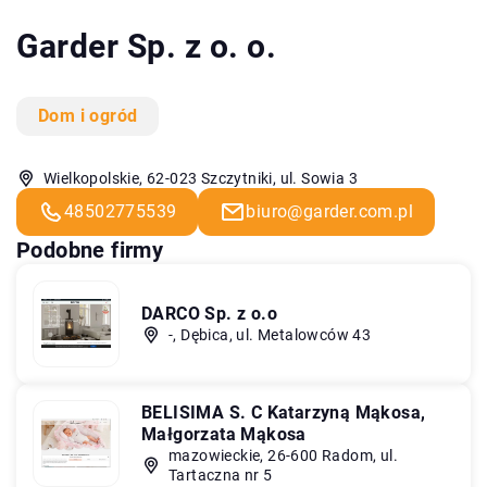
Garder Sp. z o. o.
Dom i ogród
Wielkopolskie, 62-023 Szczytniki, ul. Sowia 3
48502775539
biuro@garder.com.pl
Podobne firmy
DARCO Sp. z o.o
-, Dębica, ul. Metalowców 43
BELISIMA S. C Katarzyną Mąkosa,
Małgorzata Mąkosa
mazowieckie, 26-600 Radom, ul.
Tartaczna nr 5