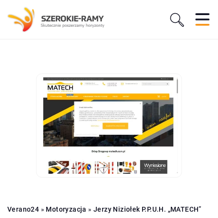
Verano24
»
Motoryzacja
»
Jerzy Niziołek P.P.U.H. „MATECH”