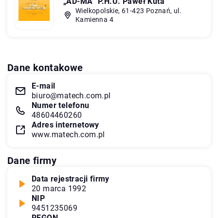
„AD-MA” P.H.U. Paweł Kuta
Wielkopolskie, 61-423 Poznań, ul.
Kamienna 4
Dane kontakowe
E-mail
biuro@matech.com.pl
Numer telefonu
48604460260
Adres internetowy
www.matech.com.pl
Dane firmy
Data rejestracji firmy
20 marca 1992
NIP
9451235069
REGON