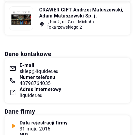
GRAWER GIFT Andrzej Matuszewski,
Adam Matuszewski Sp. j.
-, Łódź, ul. Gen. Michała
Tokarzewskiego 2
Dane kontakowe
E-mail
sklep@liquider.eu
Numer telefonu
48798764035
Adres internetowy
liquider.eu
Dane firmy
Data rejestracji firmy
31 maja 2016
NIP