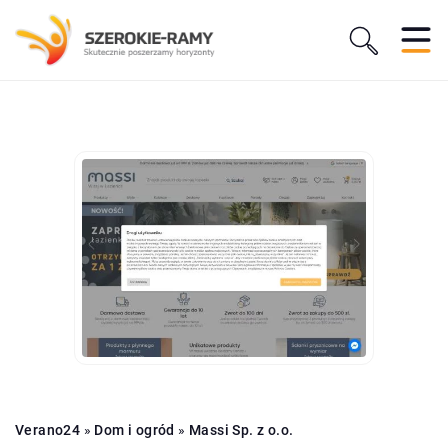
Verano24
»
Dom i ogród
»
Massi Sp. z o.o.