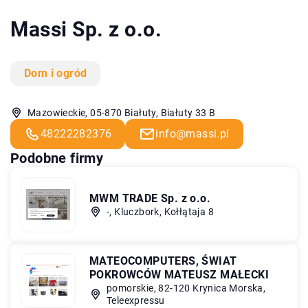
Massi Sp. z o.o.
Dom i ogród
Mazowieckie, 05-870 Białuty, Białuty 33 B
48222282376
info@massi.pl
Podobne firmy
MWM TRADE Sp. z o.o.
-, Kluczbork, Kołłątaja 8
MATEOCOMPUTERS, ŚWIAT
POKROWCÓW MATEUSZ MAŁECKI
pomorskie, 82-120 Krynica Morska,
Teleexpressu