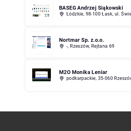
BASEG Andrzej Siąkowski
Łódzkie, 98-100 Łask, ul. Świ
Nortmar Sp. z.o.o.
-, Rzeszów, Rejtana 69
M2O Monika Leniar
podkarpackie, 35-060 Rzeszów