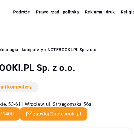
Podróże
Prawo, rząd i polityka
Reklama i druk
Religi
hnologia i komputery
»
NOTEBOOKI.PL Sp. z o.o.
OKI.PL Sp. z o.o.
ia i komputery
kie, 53-611 Wrocław, ul. Strzegomska 56a
71400
zapytaj@notebooki.pl