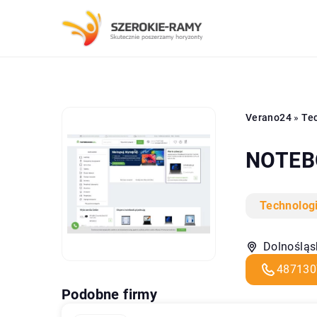
Verano24
»
Tec
NOTEBO
Technolog
Dolnośląs
487130
Podobne firmy