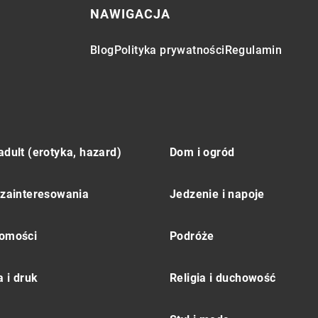
NAWIGACJA
Blog
Polityka prywatności
Regulamin
adult (erotyka, hazard)
Dom i ogród
 zainteresowania
Jedzenie i napoje
omości
Podróże
 i druk
Religia i duchowość