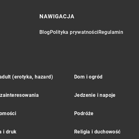
NAWIGACJA
Blog
Polityka prywatności
Regulamin
adult (erotyka, hazard)
Dom i ogród
 zainteresowania
Jedzenie i napoje
omości
Podróże
 i druk
Religia i duchowość