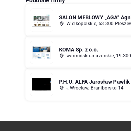
Podobne firmy
SALON MEBLOWY „AGA” Agni
Wielkopolskie, 63-300 Plesze
KOMA Sp. z o.o.
warmińsko-mazurskie, 19-300
P.H.U. ALFA Jarosław Pawlik
-, Wrocław, Braniborska 14