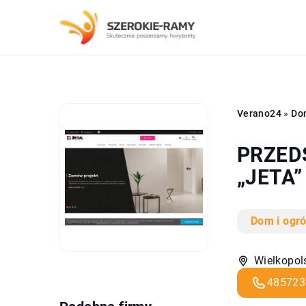
Verano24
»
Do
PRZED
„JETA” 
Dom i ogr
Wielkopols
485723