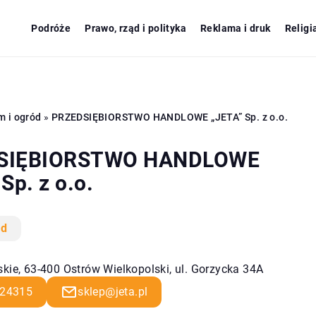
Podróże
Prawo, rząd i polityka
Reklama i druk
Religi
m i ogród
»
PRZEDSIĘBIORSTWO HANDLOWE „JETA” Sp. z o.o.
SIĘBIORSTWO HANDLOWE
Sp. z o.o.
ód
kie, 63-400 Ostrów Wielkopolski, ul. Gorzycka 34A
24315
sklep@jeta.pl