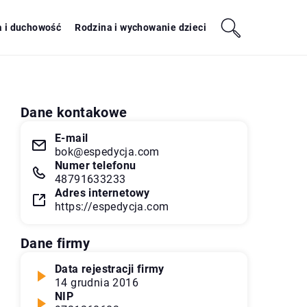
a i duchowość
Rodzina i wychowanie dzieci
Dane kontakowe
E-mail
bok@espedycja.com
Numer telefonu
48791633233
Adres internetowy
https://espedycja.com
Dane firmy
Data rejestracji firmy
14 grudnia 2016
NIP