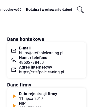
a i duchowość
Rodzina i wychowanie dzieci
Dane kontakowe
E-mail
biuro@stefpolcleaning.pl
Numer telefonu
48502798460
Adres internetowy
https://stefpolcleaning.pl
Dane firmy
Data rejestracji firmy
11 lipca 2017
NIP