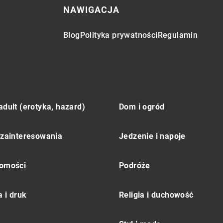
NAWIGACJA
Blog
Polityka prywatności
Regulamin
adult (erotyka, hazard)
Dom i ogród
 zainteresowania
Jedzenie i napoje
omości
Podróże
 i druk
Religia i duchowość