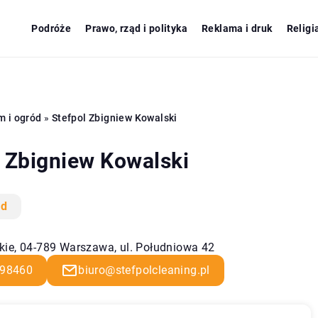
Podróże
Prawo, rząd i polityka
Reklama i druk
Religi
m i ogród
»
Stefpol Zbigniew Kowalski
l Zbigniew Kowalski
ód
ie, 04-789 Warszawa, ul. Południowa 42
98460
biuro@stefpolcleaning.pl