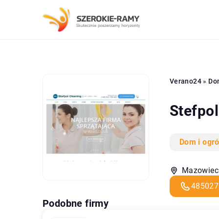
Verano24
»
Do
Stefpo
Dom i ogr
Mazowieck
485027
Podobne firmy