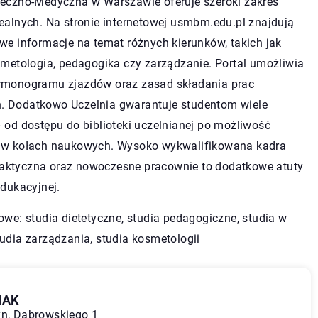
łeczno-Medyczna w Warszawie oferuje szeroki zakres
ealnych. Na stronie internetowej usmbm.edu.pl znajdują
we informacje na temat różnych kierunków, takich jak
smetologia, pedagogika czy zarządzanie. Portal umożliwia
rmonogramu zjazdów oraz zasad składania prac
 Dodatkowo Uczelnia gwarantuje studentom wiele
 od dostępu do biblioteki uczelnianej po możliwość
 w kołach naukowych. Wysoko wykwalifikowana kadra
ktyczna oraz nowoczesne pracownie to dodatkowe atuty
edukacyjnej.
owe: studia dietetyczne, studia pedagogiczne,
studia w
tudia zarządzania, studia kosmetologii
IAK
yn, Dąbrowskiego 1