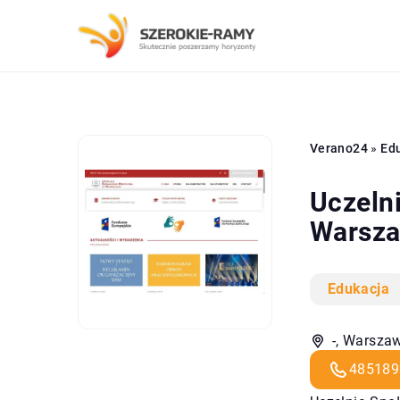
Verano24
»
Ed
Uczeln
Warsza
Edukacja
-, Warszaw
485189