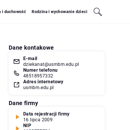
a i duchowość
Rodzina i wychowanie dzieci
Dane kontakowe
E-mail
dziekanat@usmbm.edu.pl
Numer telefonu
48518957332
Adres internetowy
usmbm.edu.pl
Dane firmy
Data rejestracji firmy
16 lipca 2009
NIP