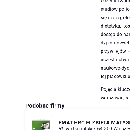
Uczelnia Spo
studiów polic
się szczegóło
dietetyka, ko
dostęp do ha
dyplomowych.
przywilejów –
uczestnictwa
naukowo-dyda
tej placówki 
Pojęcia klucz
warszawie
, s
Podobne firmy
EMAT HRC ELŻBIETA MATYS
wielkopolskie, 64-200 Wolszt