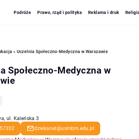
Podróże
Prawo, rząd i polityka
Reklama i druk
Religi
ukacja
»
Uczelnia Społeczno-Medyczna w Warszawie
ia Społeczno-Medyczna w
wie
a, ul. Kaleńska 3
57332
dziekanat@usmbm.edu.pl