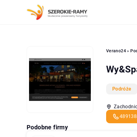
Verano24
»
Po
Wy&Sp
Podróże
Zachodnio
489138
Podobne firmy