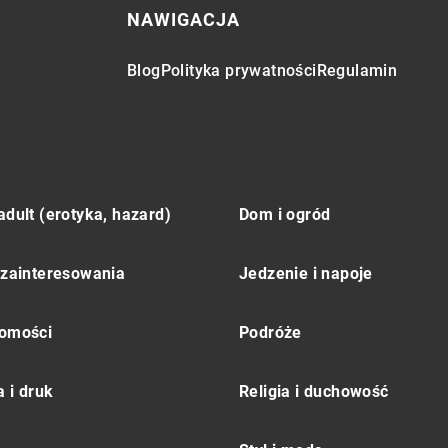
NAWIGACJA
Blog
Polityka prywatności
Regulamin
adult (erotyka, hazard)
Dom i ogród
 zainteresowania
Jedzenie i napoje
omości
Podróże
 i druk
Religia i duchowość