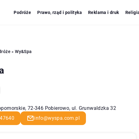
Podróże
Prawo, rząd i polityka
Reklama i druk
Religi
dróże
»
Wy&Spa
a
pomorskie, 72-346 Pobierowo, ul. Grunwaldzka 32
47640
info@wyspa.com.pl