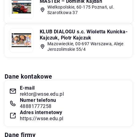
MASTER – Dominik Kajdan
Wielkopolskie, 60-175 Poznań, ul.
Szarotkowa 37
KLUB DIALOGU s.c. Wioletta Kunicka-
Kajczuk, Piotr Kajczuk
Mazowieckie, 00-697 Warszawa, Aleje
Jerozolimskie 55/4
Dane kontakowe
E-mail
rektor@wsse.edu.pl
Numer telefonu
48881777258
Adres internetowy
https://wsse.edu.pl
Dane firmy