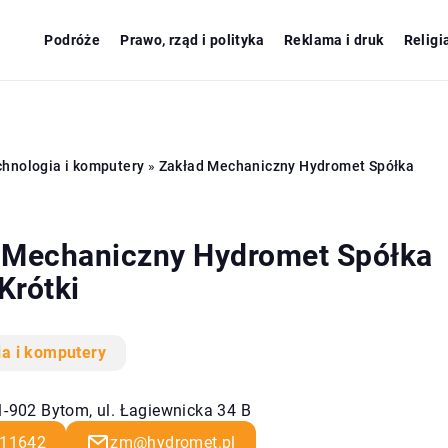
Podróże
Prawo, rząd i polityka
Reklama i druk
Religi
hnologia i komputery
»
Zakład Mechaniczny Hydromet Spółka
 Mechaniczny Hydromet Spółka
Krótki
ia i komputery
1-902 Bytom, ul. Łagiewnicka 34 B
11642
zm@hydromet.pl