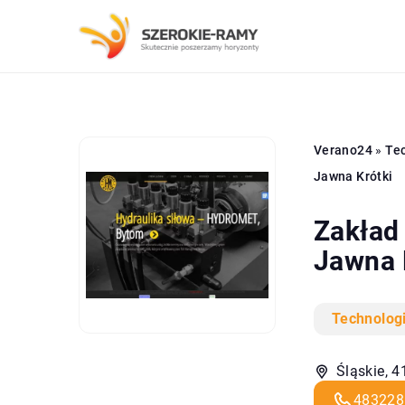
Verano24
»
Tec
Jawna Krótki
Zakład
Jawna 
Technolog
Śląskie, 4
483228