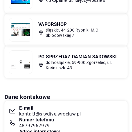
-, Skopanie, ul. Międzywodzie 6
VAPORSHOP
śląskie, 44-200 Rybnik, M.C
Skłodowskiej 7
PG SPRZEDAŻ DAMIAN SADOWSKI
dolnośląskie, 59-900 Zgorzelec, ul.
Kościuszki 49
Dane kontakowe
E-mail
kontakt@skydive.wroclaw.pl
Numer telefonu
48797967979
Adres internetowy