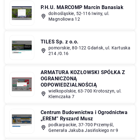
P.H.U. MARCOMP Marcin Banasiak
dolnośląskie, 52-116 Iwiny, ul.
Magnoliowa 12
TILES Sp. z o.o.
pomorskie, 80-122 Gdańsk, ul. Kartuska
214 /0.16
ARMATURA KOZŁOWSKI SPÓŁKA Z
OGRANICZONĄ
ODPOWIEDZIALNOŚCIĄ
wielkopolskie, 63-700 Krotoszyn, ul.
Klemczaka 7
Centrum Budownictwa i Ogrodnictwa
„EREM” Ryszard Musz
podkarpackie, 37-700 Przemyśl,
Generała Jakuba Jasińskiego nr 9