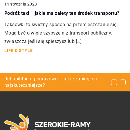
14 stycznia 2023
Podróż taxi – jakie ma zalety ten środek transportu?
Taksówki to świetny sposób na przemieszczanie się.
Mogą być o wiele szybsze niż transport publiczny,
zwłaszcza jeśli się spieszysz lub […]
LIFE & STYLE
Nakrycia głowy dla mężczyzn – co wybrać i z
Rehabilitacja pourazowa – jakie zabiegi są
W jaki sposób dobrze zabezpieczyć dom przed
czym najlepiej je łączyć?
najskuteczniejsze?
wilgocią?