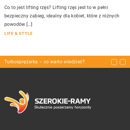
Co to jest lifting rzęs? Lifting rzęs jest to w pełni
bezpieczny zabieg, idealny dla kobiet, które z różnych
powodów […]
LIFE & STYLE
W jakie meble wyposażyć pokój dziecięcy?
Turbosprężarka – co warto wiedzieć?
Popularne ekspresy do kawy