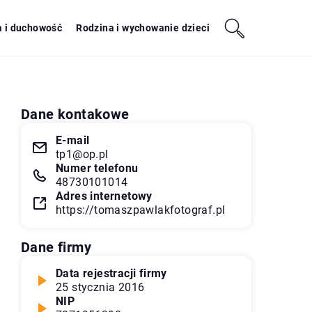
a i duchowość
Rodzina i wychowanie dzieci
Dane kontakowe
E-mail
tp1@op.pl
Numer telefonu
48730101014
Adres internetowy
https://tomaszpawlakfotograf.pl
Dane firmy
Data rejestracji firmy
25 stycznia 2016
NIP