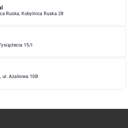
al
ica Ruska, Kobylnica Ruska 28
Tysiąclecia 15/I
i, ul. Azaliowa 10B