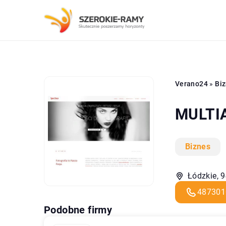
Verano24
»
Bi
MULTIA
Biznes
Łódzkie, 
487301
Podobne firmy