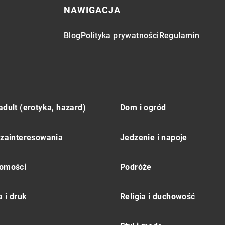
NAWIGACJA
Blog
Polityka prywatności
Regulamin
adult (erotyka, hazard)
Dom i ogród
 zainteresowania
Jedzenie i napoje
omości
Podróże
 i druk
Religia i duchowość