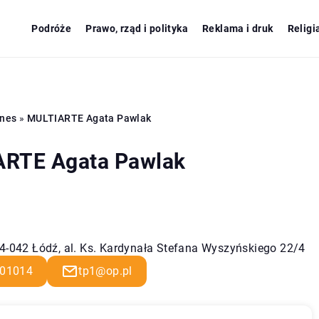
Podróże
Prawo, rząd i polityka
Reklama i druk
Religi
znes
»
MULTIARTE Agata Pawlak
RTE Agata Pawlak
94-042 Łódź, al. Ks. Kardynała Stefana Wyszyńskiego 22/4
01014
tp1@op.pl