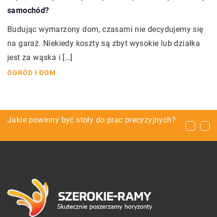
samochód?
Budując wymarzony dom, czasami nie decydujemy się
na garaż. Niekiedy koszty są zbyt wysokie lub działka
jest za wąska i […]
OGRÓD I DOM
Jak wybrać projektor do kina domowego?
Jakie powinny być stoły do prac precyzyjnych?
Zastosowania cegły w budownictwie i designie
wnętrz