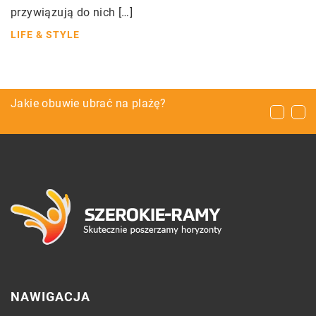
przywiązują do nich […]
LIFE & STYLE
Jakie pojazdy trzeba złomować?
Jakie obuwie ubrać na plażę?
Czy dzieci również mogą przyjmować
suplementy diety?
NAWIGACJA