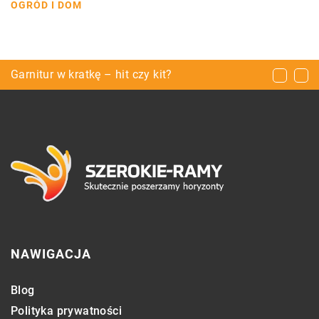
OGRÓD I DOM
Ekogroszek czy pellet – który opał wybrać?
Garnitur w kratkę – hit czy kit?
Jak zabezpieczyć liczniki w domu?
NAWIGACJA
Blog
Polityka prywatności