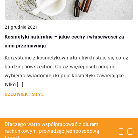
21 grudnia 2021
Kosmetyki naturalne – jakie cechy i właściwości za
nimi przemawiają
Korzystanie z kosmetyków naturalnych staje się coraz
bardziej powszechne. Coraz więcej osób pragnie
wybierać świadomie i kupuje kosmetyki zawierające
tylko […]
CZŁOWIEK I STYL
Jakie informacje znajdują się na mapach
Dlaczego warto współpracować z biurem
Na czym polega ładowanie bezprzewodowe?
geodezyjnych?
rachunkowym, prowadząc jednoosobową
firmę?