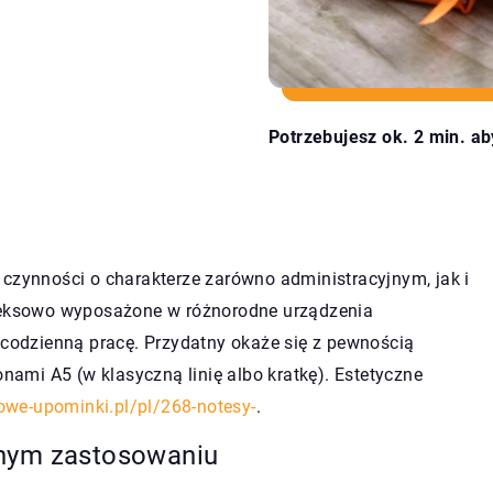
Potrzebujesz ok. 2 min. ab
 czynności o charakterze zarówno administracyjnym, jak i
eksowo wyposażone w różnorodne urządzenia
e codzienną pracę. Przydatny okaże się z pewnością
onami A5 (w klasyczną linię albo kratkę). Estetyczne
owe-upominki.pl/pl/268-notesy-
.
lnym zastosowaniu