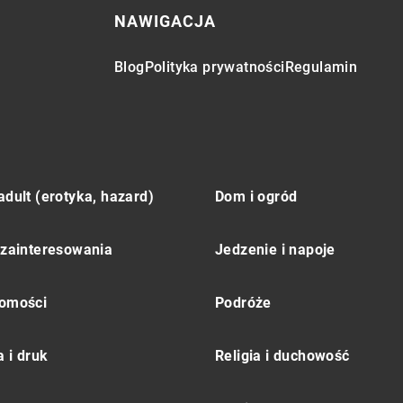
NAWIGACJA
Blog
Polityka prywatności
Regulamin
adult (erotyka, hazard)
Dom i ogród
 zainteresowania
Jedzenie i napoje
omości
Podróże
 i druk
Religia i duchowość