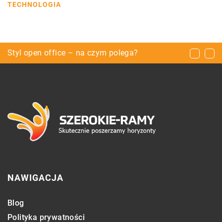
TECHNOLOGIA
Wakacje nad wodą – to zawsze warto mieć
Styl open office – na czym polega?
Kombinezon – jak dobrać do figury?
NAWIGACJA
Blog
Polityka prywatności