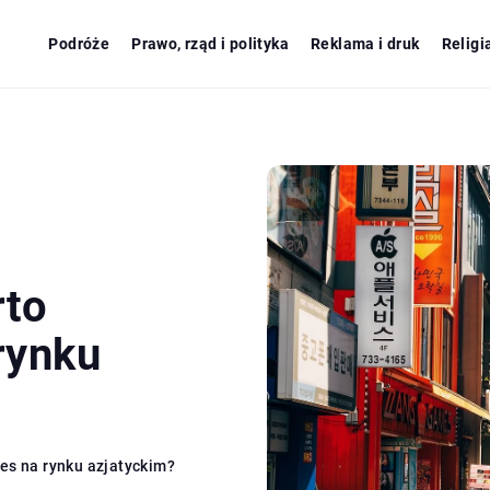
Podróże
Prawo, rząd i polityka
Reklama i druk
Religi
rto
rynku
es na rynku azjatyckim?