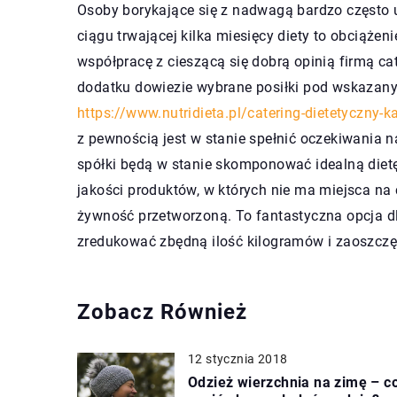
Osoby borykające się z nadwagą bardzo często u
ciągu trwającej kilka miesięcy diety to obciążen
współpracę z cieszącą się dobrą opinią firmą ca
dodatku dowiezie wybrane posiłki pod wskazany 
https://www.nutridieta.pl/catering-dietetyczny-k
z pewnością jest w stanie spełnić oczekiwania 
spółki będą w stanie skomponować idealną dietę
jakości produktów, w których nie ma miejsca na
żywność przetworzoną. To fantastyczna opcja dl
zredukować zbędną ilość kilogramów i zaoszcz
Zobacz Również
12 stycznia 2018
Odzież wierzchnia na zimę – c