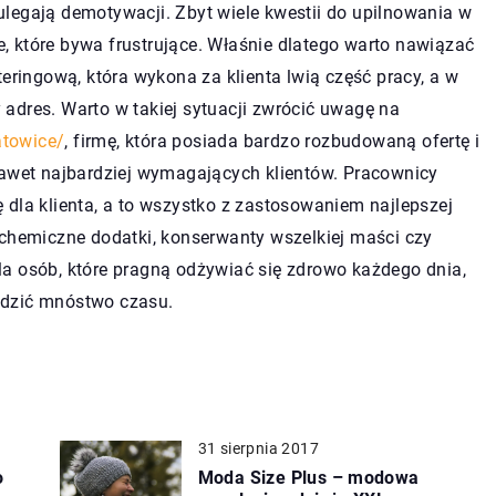
legają demotywacji. Zbyt wiele kwestii do upilnowania w
ie, które bywa frustrujące. Właśnie dlatego warto nawiązać
teringową, która wykona za klienta lwią część pracy, a w
adres. Warto w takiej sytuacji zwrócić uwagę na
atowice/
, firmę, która posiada bardzo rozbudowaną ofertę i
nawet najbardziej wymagających klientów. Pracownicy
 dla klienta, a to wszystko z zastosowaniem najlepszej
 chemiczne dodatki, konserwanty wszelkiej maści czy
a osób, które pragną odżywiać się zdrowo każdego dnia,
ędzić mnóstwo czasu.
31 sierpnia 2017
o
Moda Size Plus – modowa