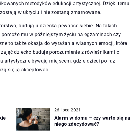
fikowanych metodyków edukacji artystycznej. Dzięki temu
ozostają w ukryciu i nie zostaną zmarnowane.
torstwo, budują u dziecka pewność siebie. Na takich
co pomoże mu w późniejszym życiu na egzaminach czy
zne to także okazja do wyrażania własnych emocji, które
ch zajęć dziecko buduje porozumienie z rówieśnikami o
a artystyczne bywają miejscem, gdzie dzieci po raz
czą się ją akceptować.
26 lipca 2021
kie
Alarm w domu – czy warto się na
niego zdecydować?