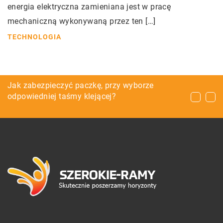
energia elektryczna zamieniana jest w pracę
mechaniczną wykonywaną przez ten […]
TECHNOLOGIA
Nowoczesne smartfony o dobrych parametrach
Jak zabezpieczyć paczkę, przy wyborze
Remont mieszkania – jakie materiały i
odpowiedniej taśmy klejącej?
narzędzia będą do tego potrzebne i skąd
najlepiej je pozyskać?