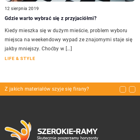
12 sierpnia 2019
Gdzie warto wybrać się z przyjaciółmi?
Kiedy mieszka się w dużym mieście, problem wyboru
miejsca na weekendowy wypad ze znajomymi staje się
jakby mniejszy. Choćby w […]
LIFE & STYLE
Peeling do cery wrażliwej – co wybrać?
Z jakich materiałów szyje się firany?
Jak dobrze zarządzać przedsiębiorstwem?