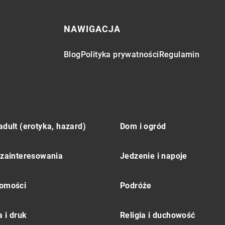
NAWIGACJA
Blog
Polityka prywatności
Regulamin
adult (erotyka, hazard)
Dom i ogród
 zainteresowania
Jedzenie i napoje
omości
Podróże
 i druk
Religia i duchowość