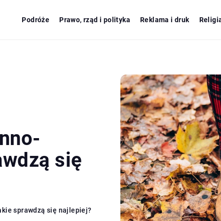
Podróże
Prawo, rząd i polityka
Reklama i druk
Religi
enno-
awdzą się
kie sprawdzą się najlepiej?