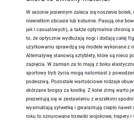
W sezonie jesiennym zaleca się noszenie botek, 
niewielkim obcasie lub koturnie. Pasują one bow
jak i casualowych), a także optymalnie chronią 
to, że optycznie wydłużają nogi i dodają całej f
użytkowaniu sprawdzą się modele wykonane z na
Alternatywę stanowią sztyblety, które są nieco 
zapięcia. W zamian za to mają z boku elastyczn
sportowy tryb życia mogą natomiast z powodze
podeszwą. Pozostałe wartościowe rodzaje obuwi
skórzane brogsy za kostkę. Z kolei zimą warto j
prezentują się w zestawieniu z wszelkimi spodn
wysmuklają sylwetkę i gwarantują ciepło nawet w
roku to sznurowane trzewiki wojskowe, trapery i