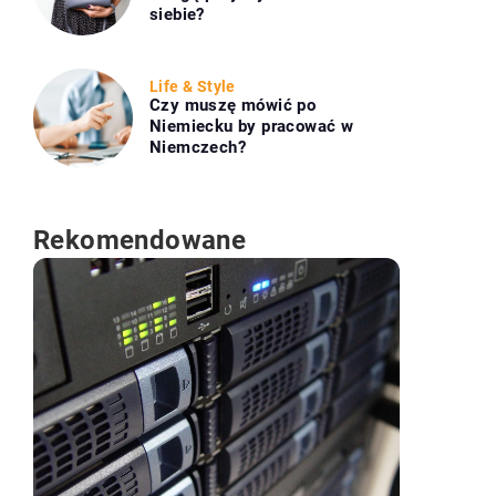
siebie?
Life & Style
Czy muszę mówić po
Niemiecku by pracować w
Niemczech?
Rekomendowane