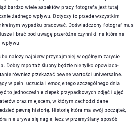
iąż bardzo wiele aspektów pracy fotografa jest tutaj
ycznie żadnego wpływu. Dotyczy to przede wszystkim
 konkretnym wypadku pracować. Doświadczony fotograf musi
usze i brać pod uwagę przeróżne czynniki, na które na
o wpływu.
ubu należy najpierw przynajmniej w ogólnym zarysie
a. Dobry reportaż ślubny będzie nie tylko opowiadał
 stanie również przekazać pewne wartości uniwersalne.
ący w pełni uczucia i emocje tego szczególnego dnia
być to jednocześnie zlepek przypadkowych zdjęć i ujęć
aterów oraz miejscem, w którym zachodzi dane
edzieć pewną historię. Historię która ma swój początek,
tóra nie urywa się nagle, lecz w przemyślany sposób