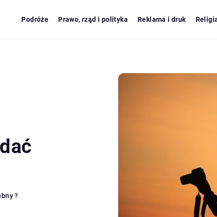
Podróże
Prawo, rząd i polityka
Reklama i druk
Religi
ądać
ubny ?