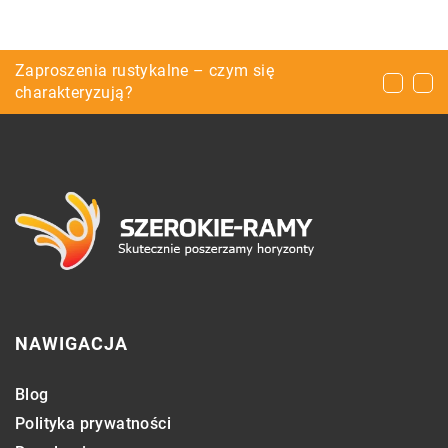
Elektroniczna historia choroby – wygoda dla
Zaproszenia rustykalne – czym się
Rowery – na co zwrócić uwagę przy jego
lekarza i pacjenta
charakteryzują?
wyborze?
NAWIGACJA
Blog
Polityka prywatności