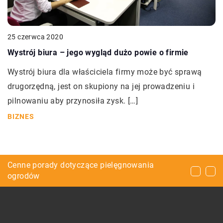
25 czerwca 2020
Wystrój biura – jego wygląd dużo powie o firmie
Wystrój biura dla właściciela firmy może być sprawą
drugorzędną, jest on skupiony na jej prowadzeniu i
pilnowaniu aby przynosiła zysk. […]
BIZNES
Co jest potrzebne do wyposażenia warsztatu
Cenne porady dotyczące pielęgnowania
O czym pamiętać przy wyposażaniu lokalu
samochodowego?
ogrodów
gastronomicznego?