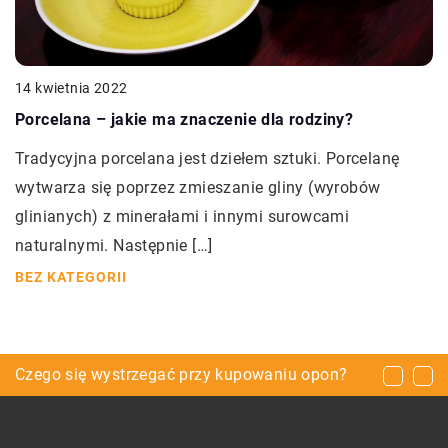
14 kwietnia 2022
Porcelana – jakie ma znaczenie dla rodziny?
Tradycyjna porcelana jest dziełem sztuki. Porcelanę
wytwarza się poprzez zmieszanie gliny (wyrobów
glinianych) z minerałami i innymi surowcami
naturalnymi. Następnie […]
BEZ KATEGORII
Co spakować na wakacje z psem?
Czego się wystrzegać przy kupowaniu opon?
Zęby – w jaki sposób o nie dbać?