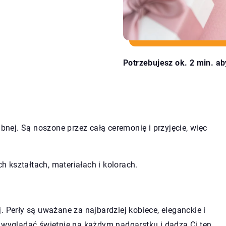
Potrzebujesz ok. 2 min. ab
ubnej. Są noszone przez całą ceremonię i przyjęcie, więc
 kształtach, materiałach i kolorach.
. Perły są uważane za najbardziej kobiece, eleganckie i
ą wyglądać świetnie na każdym nadgarstku i dadzą Ci ten