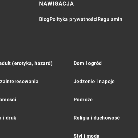
NAWIGACJA
Blog
Polityka prywatności
Regulamin
adult (erotyka, hazard)
Dom i ogród
 zainteresowania
Jedzenie i napoje
omości
Podróże
 i druk
Religia i duchowość
Styl i moda