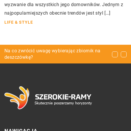
wyzwanie dla wszystkich jego domowników. Jednym z
najpopularniejszych obecnie trendów jest styl […]
LIFE & STYLE
Aranżacja salonu – jakie meble wybrać?
Na co zwrócić uwagę wybierając zbiornik na
Jak wygląda badanie wzroku?
deszczówkę?
NAWIGACJA