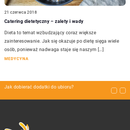
21 czerwca 2018
Catering dietetyczny – zalety i wady
Dieta to temat wzbudzający coraz większe
zainteresowanie. Jak się okazuje po dietę sięga wiele
osób, ponieważ nadwaga staje się naszym […]
MEDYCYNA
Podstawowe usługi fotograficzne
Jak dobierać dodatki do ubioru?
Serwis urządzeń mobilnych – jakie działania
wchodzą w zakres usługi