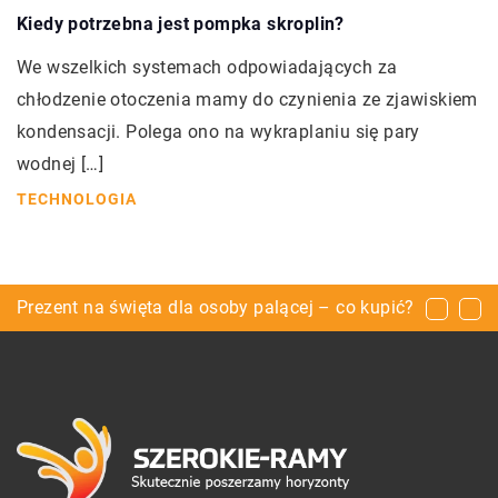
Kiedy potrzebna jest pompka skroplin?
We wszelkich systemach odpowiadających za
chłodzenie otoczenia mamy do czynienia ze zjawiskiem
kondensacji. Polega ono na wykraplaniu się pary
wodnej […]
TECHNOLOGIA
Czym jest i na czym polega outsourcing?
Prezent na święta dla osoby palącej – co kupić?
Folia samochodowa – Jakie ma właściwości?