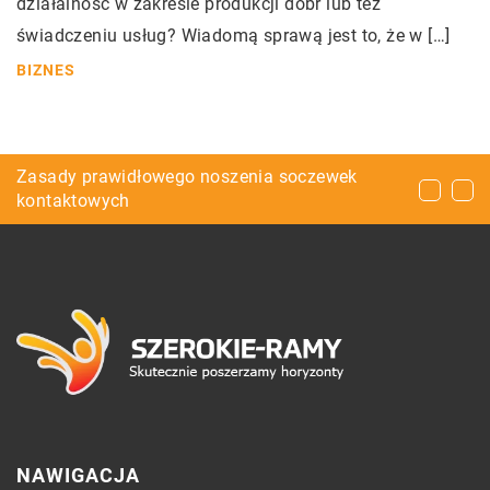
działalność w zakresie produkcji dóbr lub też
świadczeniu usług? Wiadomą sprawą jest to, że w […]
BIZNES
Czy można zwiększyć wydajność maszyn?
Zasady prawidłowego noszenia soczewek
Jakie atrakcje dla aktywnych znajdziesz w
kontaktowych
okolicy Szczawnicy?
NAWIGACJA