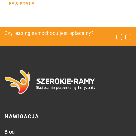
LIFE & STYLE
Nurkowanie – niezwykłe doświadczenie, które
Czy leasing samochodu jest opłacalny?
Dlaczego warto skorzystać z bronchoskopii?
może stać się naszą pasją
NAWIGACJA
Blog