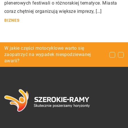
plenerowych festiwali o różnorakiej tematyce. Miasta
coraz chętniej organizują większe imprezy, […]
BIZNES
Przytulne wnętrze – jak tego dokonać?
W jakie części motocyklowe warto się
Gdzie można używać systemu POS?
zaopatrzyć na wypadek niespodziewanej
awarii?