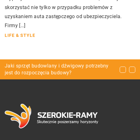
skorzystać nie tylko w przypadku problemów z
uzyskaniem auta zastępczego od ubezpieczyciela.
Firmy […]
LIFE & STYLE
Pellet jako alternatywa dla ekogroszku
Jaki sprzęt budowlany i dźwigowy potrzebny
Technologia powszechnie używana przy
jest do rozpoczęcia budowy?
organizacji dużych imprez masowych