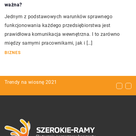
ważna?
Jednym z podstawowych warunków sprawnego
funkcjonowania każdego przedsiębiorstwa jest
prawidłowa komunikacja wewnętrzna. I to zarówno
między samymi pracownikami, jak i […]
BIZNES
W jakich miejscach można zamontować
Trendy na wiosnę 2021
Do jakich krajów najlepiej wybrać się na
instalację fotowoltaiczną?
wakacje all inclusive?