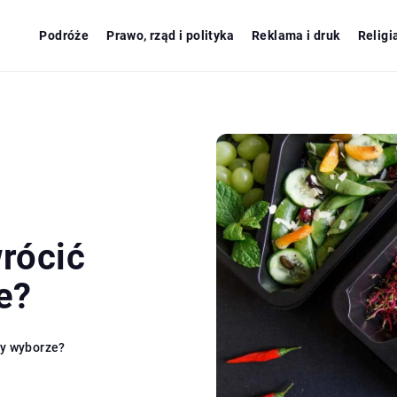
Podróże
Prawo, rząd i polityka
Reklama i druk
Religi
wrócić
e?
zy wyborze?