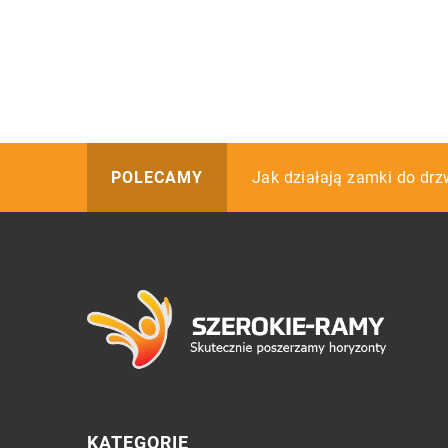
W jaki sposób wykorzystuj
Jak działają zamki do drz
Owoce – dlaczego warto 
POLECAMY
KATEGORIE