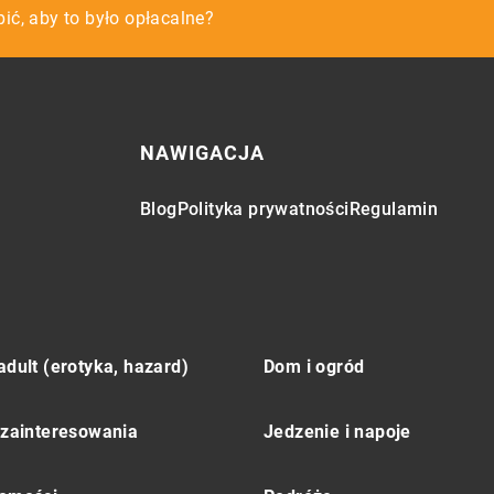
ć w przedszkolu?
pić, aby to było opłacalne?
zpieczyć odcinek remontowanej drogi?
NAWIGACJA
Blog
Polityka prywatności
Regulamin
adult (erotyka, hazard)
Dom i ogród
 zainteresowania
Jedzenie i napoje