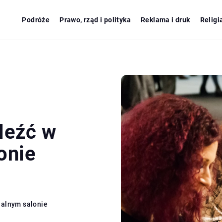
Podróże
Prawo, rząd i polityka
Reklama i druk
Religi
leźć w
onie
nalnym salonie