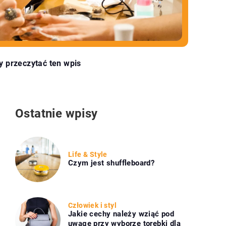
y przeczytać ten wpis
Ostatnie wpisy
Life & Style
Czym jest shuffleboard?
Człowiek i styl
Jakie cechy należy wziąć pod
uwagę przy wyborze torebki dla