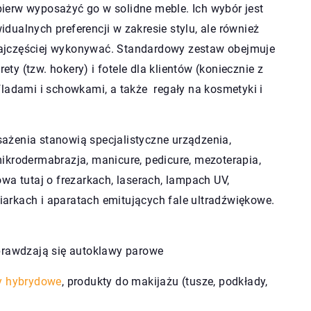
ierw wyposażyć go w solidne meble. Ich wybór jest
ualnych preferencji w zakresie stylu, ale również
ajczęściej wykonywać. Standardowy zestaw obejmuje
ety (tzw. hokery) i fotele dla klientów (koniecznie z
fladami i schowkami, a także regały na kosmetyki i
ażenia stanowią specjalistyczne urządzenia,
ikrodermabrazja, manicure, pedicure, mezoterapia,
wa tutaj o frezarkach, laserach, lampach UV,
arkach i aparatach emitujących fale ultradźwiękowe.
 sprawdzają się autoklawy parowe
ry hybrydowe
, produkty do makijażu (tusze, podkłady,