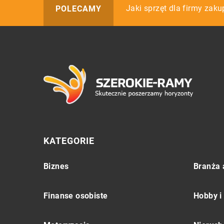
Czego nie może zabrakną
Jaki sprzęt dla firmy zaku
Jak drogowcy muszą zabe
POLECAMY
KATEGORIE
Biznes
Branża 
Finanse osobiste
Hobby i