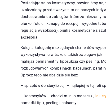
Posiadając salon kosmetyczny, powinniśmy najp
uzależniony przede wszystkim od naszych indywid
dostosowania do zabiegów, które zamierzamy n
biurko, fotele i kanapę do recepcji, wygodne tabor
regulacją wysokości), biurka kosmetyczne z szu
akcesoria.
Kolejną kategorię niezbędnych elementów wypos
wykorzystywane w trakcie takich zabiegów jak m
makijaż permanentny, liposukcja czy peeling. Mo
rozbudowanych kombajnach, kapsułach, parafini
Oprócz tego nie obejdzie się bez:
– sprzętów do sterylizacji – najlepiej w tej roli
– kosmetyków – chodzi m.in. o maseczki,
lakie
pomadki itp.), peelingi, balsamy